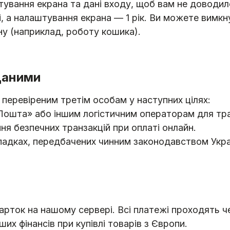
ування екрана та дані входу, щоб вам не доводил
і, а налаштування екрана — 1 рік. Ви можете вимкн
у (наприклад, роботу кошика).
даними
перевіреним третім особам у наступних цілях:
Пошта» або іншим логістичним операторам для тр
я безпечних транзакцій при оплаті онлайн.
адках, передбачених чинним законодавством Укра
карток на нашому сервері. Всі платежі проходять 
их фінансів при купівлі товарів з Європи.