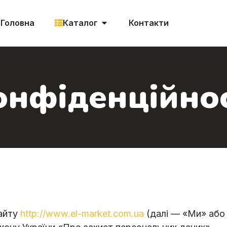
Головна
Каталог
Контакти
онфіденційнос
сайту
http://www.el-market.com.ua
(далі — «Ми» або