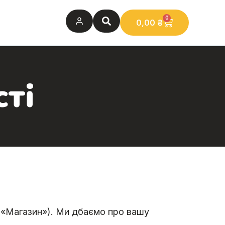
0
0,00
₴
ті
 «Магазин»). Ми дбаємо про вашу