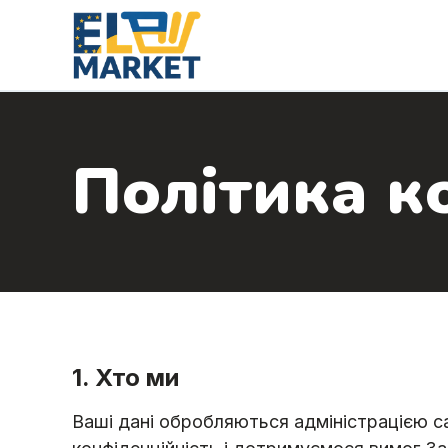
Політика к
1. Хто ми
Ваші дані обробляються адміністрацією 