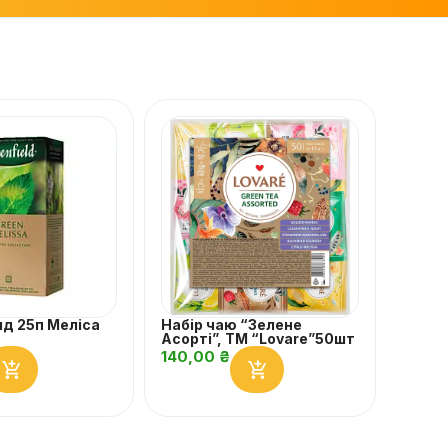
лд 25п Меліса
Набір чаю “Зелене
Асорті”, ТМ “Lovare”50шт
140,00
₴