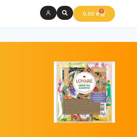
0
0,00
₴