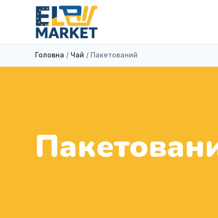
Головна
/
Чай
/ Пакетований
Пакетован