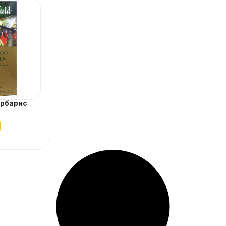
арбарис