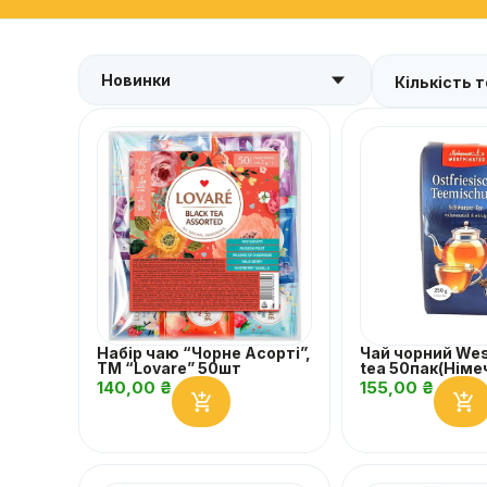
Кількість т
Набір чаю “Чорне Асорті”,
Чай чорний Wes
ТМ “Lovare” 50шт
tea 50пак(Німе
140,00
₴
155,00
₴