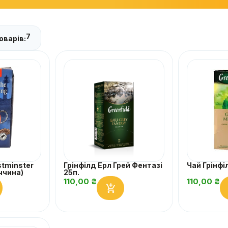
7
оварів:
tminster
Грінфілд Ерл Грей Фентазі
Чай Грінфі
ччина)
25п.
110,00
₴
110,00
₴