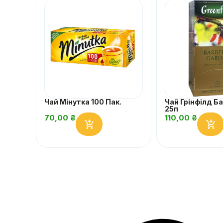
Чай Мінутка 100 Пак.
Чай Грінфілд Б
25п
70,00
₴
110,00
₴