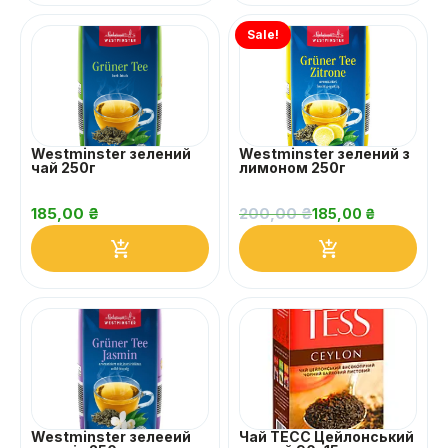
Sale!
Westminster зелений
Westminster зелений з
чай 250г
лимоном 250г
185,00
₴
200,00
₴
185,00
₴
Westminster зелееий
Чай ТЕСС Цейлонський