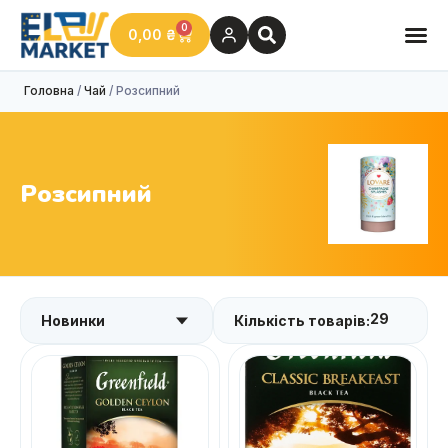
0
0,00
₴
Головна
/
Чай
/ Розсипний
Розсипний
29
Кількість товарів: