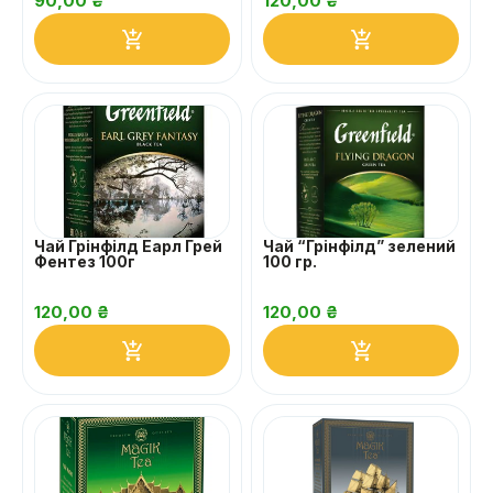
90,00
₴
120,00
₴
Чай Грінфілд Еарл Грей
Чай “Грінфілд” зелений
Фентез 100г
100 гр.
120,00
₴
120,00
₴