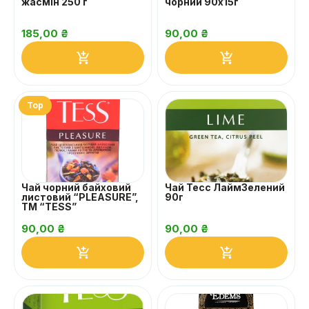
жасмін 250 г
чорний 90х15г
185,00
₴
90,00
₴
Top
Чай чорний байховий
Чай Тесс ЛаймЗелений
листовий “PLEASURE”,
90г
ТМ “TESS”
90,00
₴
90,00
₴