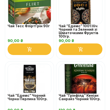
Чай Тесс ФліртГрін 90г
Чай “Едемс” 1001 Ніч
Чорний та Зелений зі
Шматочками Фруктів
100гр.
90,00
₴
90,00
₴
Чай “Едемс” Чорний
Чай “Грінфілд” Кеніан
Чорна Перлина 100гр.
Санрайз Чорний 100гр.