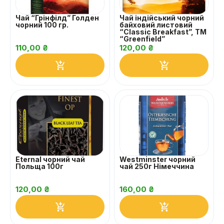
Чай “Грінфілд” Голден
Чай індійський чорний
чорний 100 гр.
байховий листовий
“Classic Breakfast”, ТМ
“Greenfield”
110,00
₴
120,00
₴
Eternal чорний чай
Westminster чорний
Польща 100г
чай 250г Німеччина
120,00
₴
160,00
₴