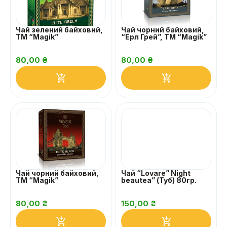
Чай зелений байховий,
Чай чорний байховий,
ТМ “Magik”
“Ерл Грей”, ТМ “Magik”
80,00
₴
80,00
₴
Чай чорний байховий,
Чай “Lovare” Night
ТМ “Magik”
beautea” (Туб) 80гр.
80,00
₴
150,00
₴