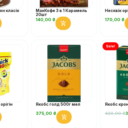
он класік
МакКофе 3 в 1 Карамель
Несквік ор
20шт
140,00
₴
170,00
₴
Sale!
 орігін
Якобс голд 500г мел
Якобс кро
375,00
₴
420,00
₴