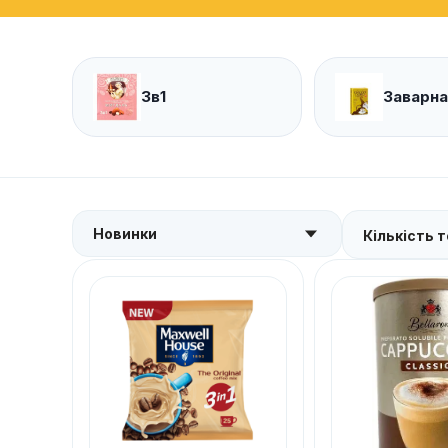
3в1
Заварн
Кількість т