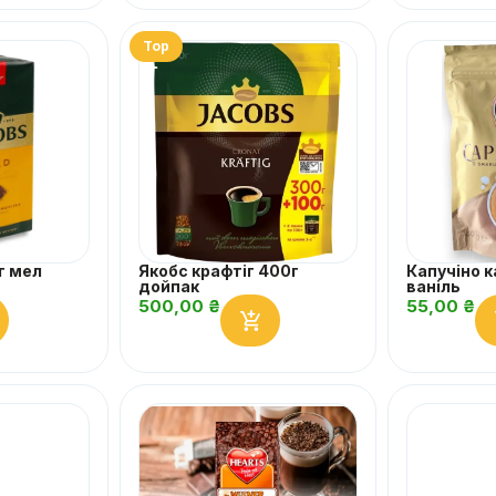
Top
г мел
Якобс крафтіг 400г
Капучіно 
дойпак
ваніль
500,00
₴
55,00
₴