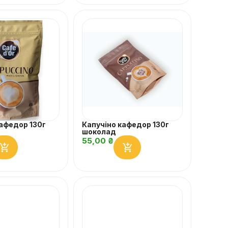
кафедор 130г
Капучіно кафедор 130г
шоколад
55,00
₴