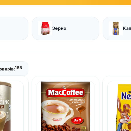
а
Зерно
Ка
165
оварів: