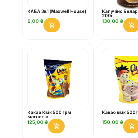
КАВА 3в1 (Maxwell House)
Капучіно Белар
200г
6,00
₴
130,00
₴
Какао Квік 500 грм
Какао квік 500г
магнетік
125,00
₴
150,00
₴