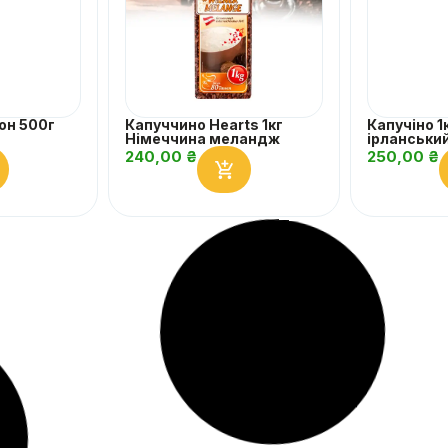
он 500г
Капуччино Hearts 1кг
Капучіно 1
Німеччина меландж
ірланськи
240,00
₴
250,00
₴