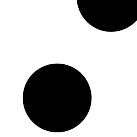
Кава заварна сніданкова
Tchibo Family 5
(250г)
155,00
₴
330,00
₴
Лавело оро 500г
Чіко доро 0.5
270,00
₴
440,00
₴