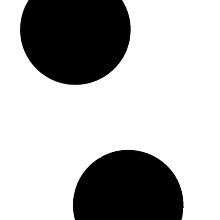
околад 1кг
Кімбо густо ді наполі 250г
245,00
₴
0г
Капучіно 130г вітамін
магній
50,00
₴