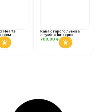
кг Hearts
Кава старого львова
й крем
лігуміна 1кг зерно
700,00
₴