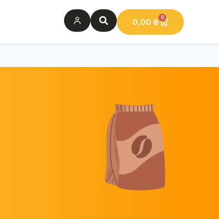
0
0,00
₴