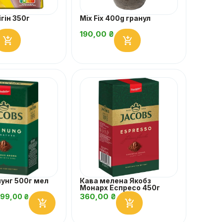
ігін 350г
Mix Fix 400g гранул
190,00
₴
нунг 500г мел
Кава мелена Якобз
Монарх Еспресо 450г
360,00
₴
399,00
₴