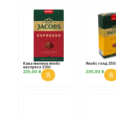
Кава мелена якобс
Якобс голд 250
експресо 230г
225,00
₴
235,00
₴