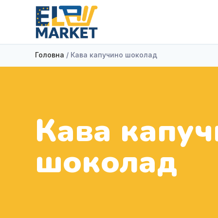
Головна
/ Кава капучино шоколад
Кава капуч
шоколад