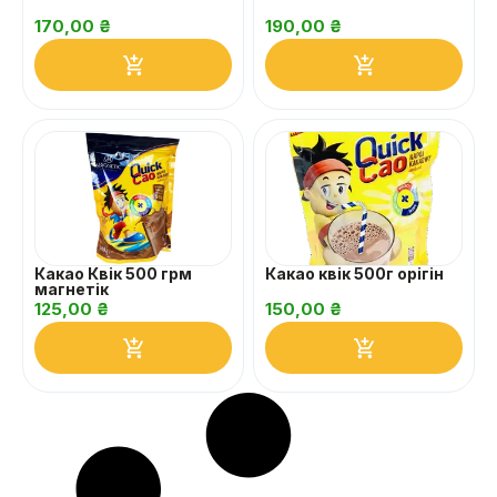
170,00
₴
190,00
₴
Какао Квік 500 грм
Какао квік 500г орігін
магнетік
125,00
₴
150,00
₴