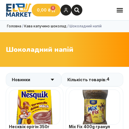
0
0,00
₴
Головна
/
Кава капучино шоколад
/ Шоколадний напій
Шоколадний напій
4
Кількість товарів:
Несквік орігін 350г
Mix Fix 400g гранул