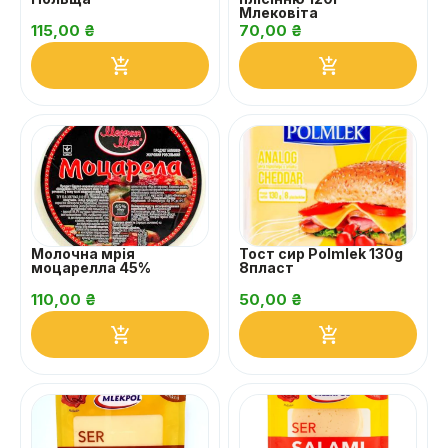
Млековіта
115,00
₴
70,00
₴
Молочна мрія
Тост сир Polmlek 130g
моцарелла 45%
8пласт
110,00
₴
50,00
₴