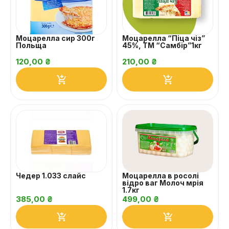
Моцарелла сир 300г
Моцарелла “Піца чіз”
Польща
45%, ТМ “Самбір”1кг
120,00
₴
210,00
₴
Чедер 1.033 слайс
Моцарелла в росолі
відро ваг Молоч мрія
1.7кг
385,00
₴
499,00
₴