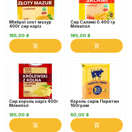
Mlekpol злот мазур
Сир Салямі 0.400 гр
400г сир наріз
Млекпол
185,00
₴
185,00
₴
Сир король наріз 400г
Король сирів Пирятин
Млекпол
160грам
185,00
₴
60,00
₴