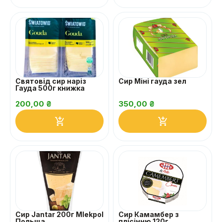
Святовід сир наріз
Сир Міні гауда зел
Гауда 500г книжка
200,00
₴
350,00
₴
Сир Jantar 200г Mlekpol
Сир Камамбер з
Польща
плісінню 120г