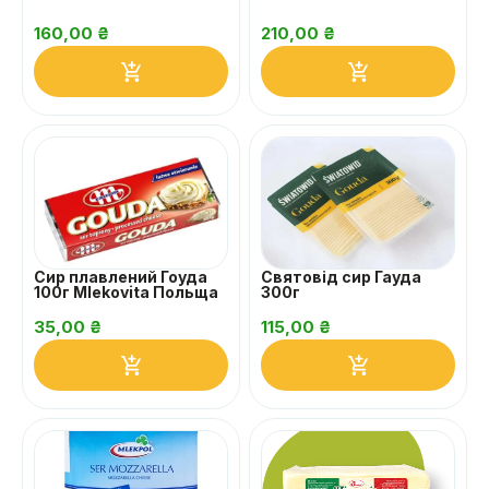
160,00
₴
210,00
₴
Сир плавлений Гоуда
Святовід сир Гауда
100г Mlekovita Польща
300г
35,00
₴
115,00
₴