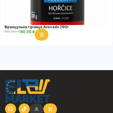
Французька гірчиця Avocado 290г
90,00
₴
80,00
₴