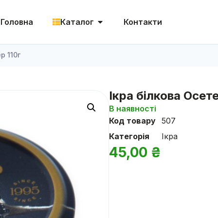
Головна
Каталог
Контакти
р 110г
Ікра білкова Осете
В наявності
Код товару
507
Категорія
Ікра
45,00
₴