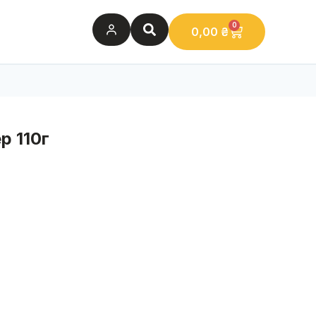
0
0,00
₴
р 110г