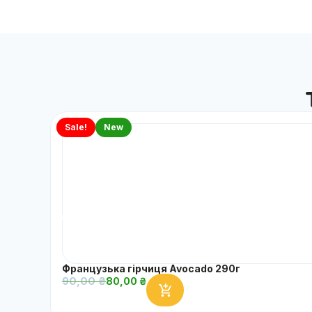
Sale!
New
Французька гірчиця Avocado 290г
90,00
₴
80,00
₴