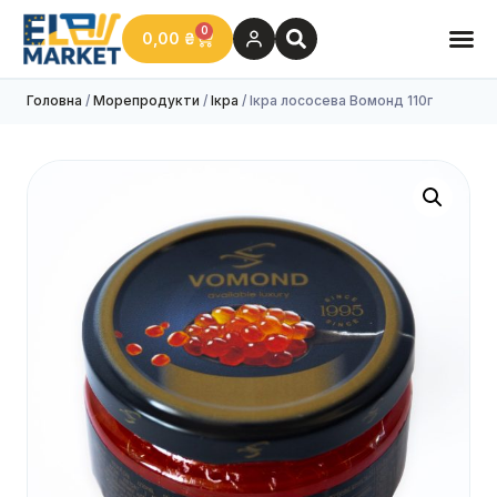
0
0,00
₴
Головна
/
Морепродукти
/
Ікра
/ Ікра лососева Вомонд 110г