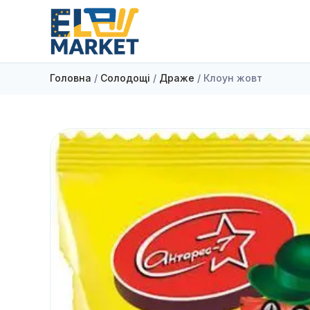
Головна
/
Солодощі
/
Драже
/ Клоун жовт