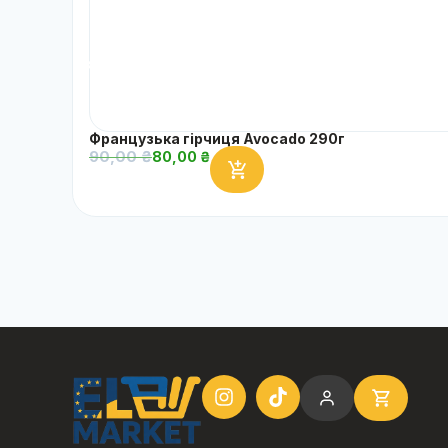
Французька гірчиця Avocado 290г
90,00
₴
80,00
₴