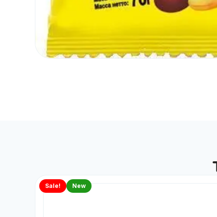
Sale!
New