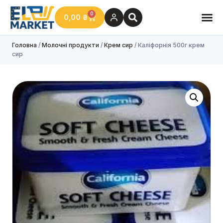
0
0,00
₴
Головна
/
Молочні продукти
/
Крем сир
/ Каліфорнія 500г крем
сир