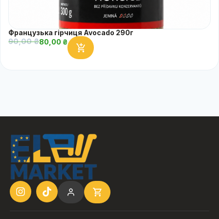
Французька гірчиця Avocado 290г
90,00
₴
80,00
₴