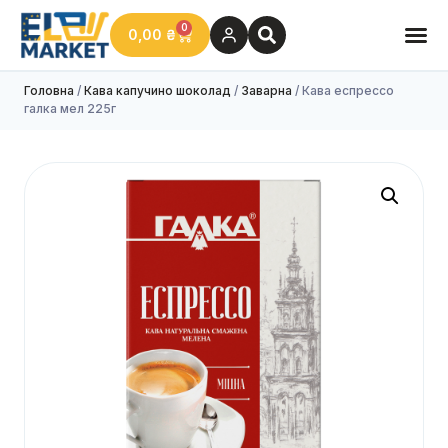
0
0,00
₴
Головна
/
Кава капучино шоколад
/
Заварна
/ Кава еспрессо
галка мел 225г