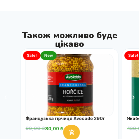
Також можливо буде
цікаво
Sale!
New
Sale!
Французька гірчиця Avocado 290г
Якоб
90,00
₴
420
80,00
₴