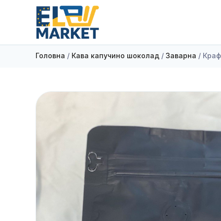
Головна
/
Кава капучино шоколад
/
Заварна
/ Краф