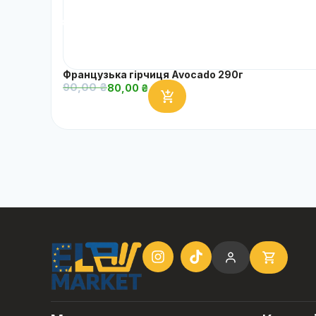
Французька гірчиця Avocado 290г
90,00
₴
80,00
₴