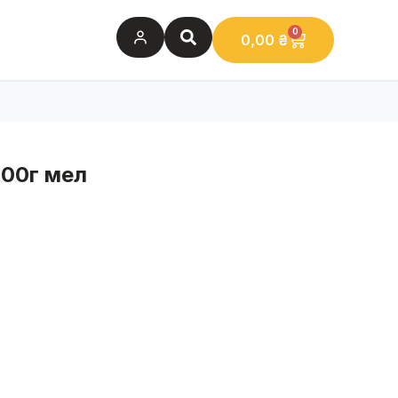
0
0,00
₴
00г мел