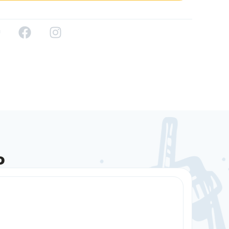
о
Sale!