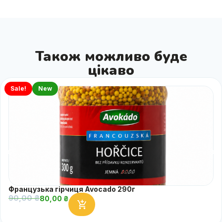
Також можливо буде
цікаво
Sale!
New
Французька гірчиця Avocado 290г
90,00
₴
80,00
₴