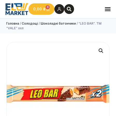
0
0,00
₴
Головна
/
Солодощі
/
Шоколадні батончики
/ “LEO BAR”. TM
“VALE” ххл