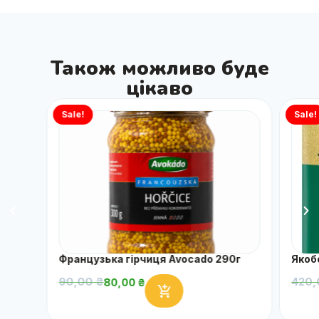
Також можливо буде
цікаво
Sale!
Sale!
Французька гірчиця Avocado 290г
Якоб
90,00
₴
420
80,00
₴