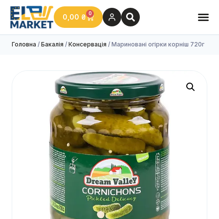
0
0,00
₴
Головна
/
Бакалія
/
Консервація
/ Мариновані огірки корніш 720г