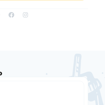
о
Sale!