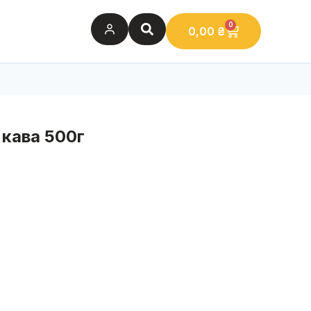
0
0,00
₴
кава 500г