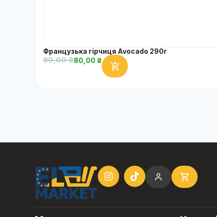
Французька гірчиця Avocado 290г
90,00
₴
80,00
₴