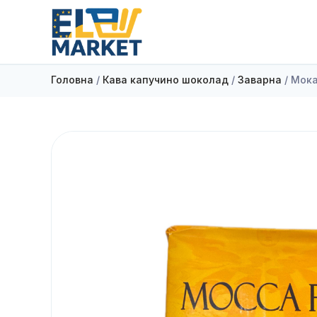
Головна
/
Кава капучино шоколад
/
Заварна
/ Мока