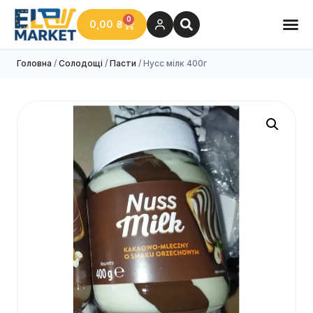
0
0,00
₴
Головна
/
Солодощі
/
Пасти
/ Нусс мілк 400г