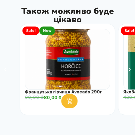
Також можливо буде
цікаво
Sale!
New
Sale!
Французька гірчиця Avocado 290г
Якоб
90,00
₴
420
80,00
₴