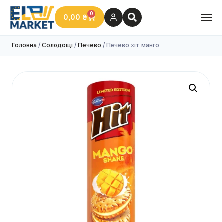
0
0,00
₴
Головна
/
Солодощі
/
Печево
/ Печево хіт манго