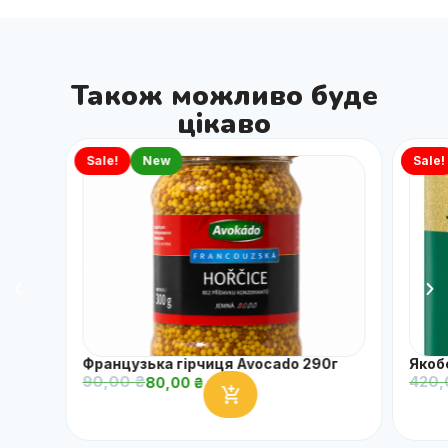
Також можливо буде
цікаво
Sale!
New
Sale!
Французька гірчиця Avocado 290г
Якоб
90,00
₴
420
80,00
₴