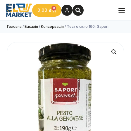
0
0,00
₴
Головна
/
Бакалія
/
Консервація
/ Песто скло 190г Sapori