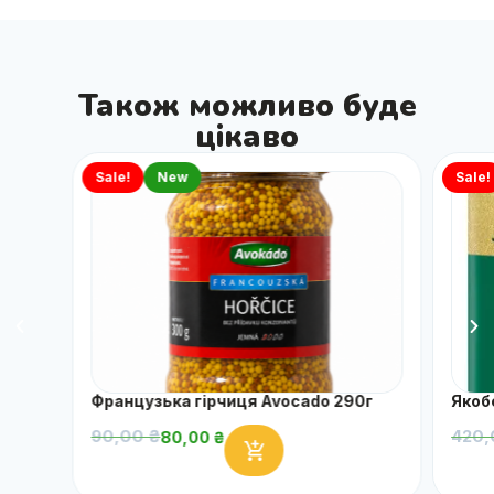
Також можливо буде
цікаво
Sale!
New
Sale!
Французька гірчиця Avocado 290г
Якоб
90,00
₴
420
80,00
₴