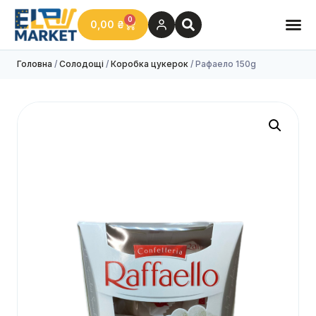
0
0,00
₴
Головна
/
Солодощі
/
Коробка цукерок
/ Рафаело 150g