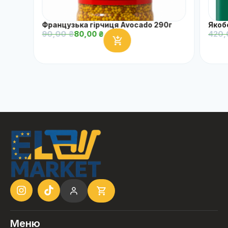
Французька гірчиця Avocado 290г
Якоб
90,00
₴
420
80,00
₴
Меню