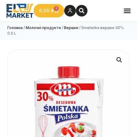
0
0,00
₴
Головна
/
Молочні продукти
/
Вершки
/ Smetanka вершки 30%
0.5 L