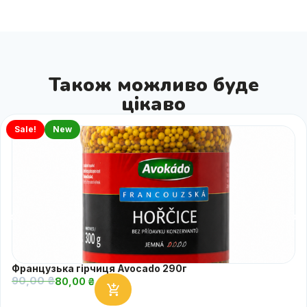
Також можливо буде
цікаво
Sale!
New
Французька гірчиця Avocado 290г
90,00
₴
80,00
₴