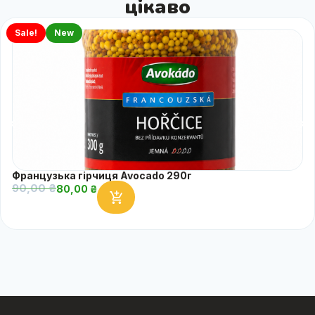
цікаво
Sale!
New
Французька гірчиця Avocado 290г
90,00
₴
80,00
₴