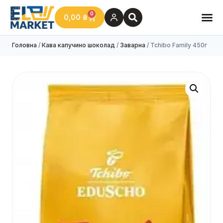
0
0,00
₴
Головна
/
Кава капучино шоколад
/
Заварна
/ Tchibo Family 450г