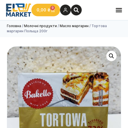
0
0,00
₴
Головна
/
Молочні продукти
/
Масло маргарин
/ Тортова
маргарин Польща 200г