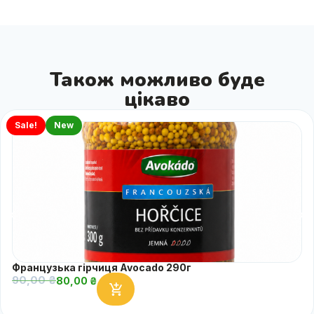
Також можливо буде
цікаво
Sale!
New
Французька гірчиця Avocado 290г
90,00
₴
80,00
₴