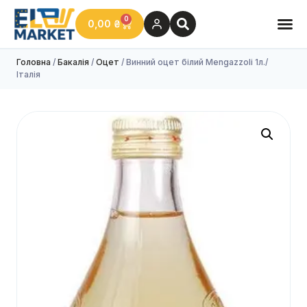
0
0,00
₴
Головна
/
Бакалія
/
Оцет
/ Винний оцет білий Mengazzoli 1л./
Італія