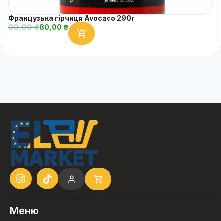
Французька гірчиця Avocado 290г
90,00
₴
80,00
₴
Меню