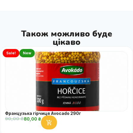
Також можливо буде
цікаво
Sale!
New
Французька гірчиця Avocado 290г
90,00
₴
80,00
₴