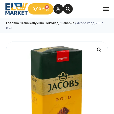
0
0,00
₴
Головна
/
Кава капучино шоколад
/
Заварна
/ Якобс голд 250г
мел