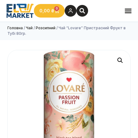
0
0,00
₴
Головна
/
Чай
/
Розсипний
/ Чай “Lovare” Пристрасний Фрукт в
Тубі 80гр.