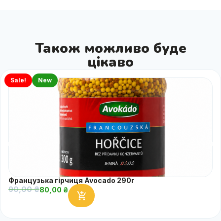
Також можливо буде
цікаво
Sale!
New
Французька гірчиця Avocado 290г
90,00
₴
80,00
₴